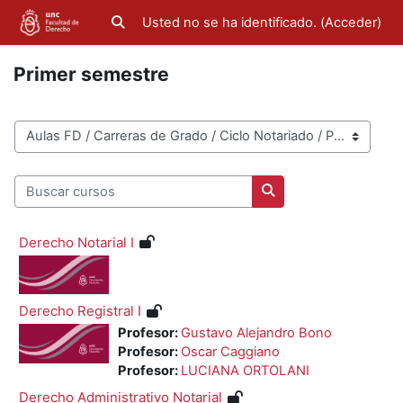
Salta al contenido principal
Usted no se ha identificado. (
Acceder
)
Selector de búsqueda de entrada
Primer semestre
Categorías
Buscar cursos
Buscar cursos
Derecho Notarial I
Derecho Registral I
Profesor:
Gustavo Alejandro Bono
Profesor:
Oscar Caggiano
Profesor:
LUCIANA ORTOLANI
Derecho Administrativo Notarial