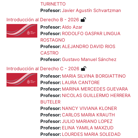
TURINETTO
Profesor:
Javier Agustín Schvartzman
Introducción al Derecho B - 2026
Profesor:
Aldo Azar
Profesor:
RODOLFO GASPAR LINGUA
ROSTAGNO
Profesor:
ALEJANDRO DAVID RIOS
CASTRO
Profesor:
Gustavo Manuel Sánchez
Introducción al Derecho C - 2026
Profesor:
MARIA SILVINA BORGIATTINO
Profesor:
LAURA CANTORE
Profesor:
MARINA MERCEDES GUEVARA
Profesor:
NICOLAS GUILLERMO HERRERA
BUTELER
Profesor:
NANCY VIVIANA KLONER
Profesor:
CARLOS MARIA KRAUTH
Profesor:
JULIO MARIANO LOPEZ
Profesor:
ELINA YAMILA MAXZUD
Profesor:
LOURDES MARIA SOLEDAD