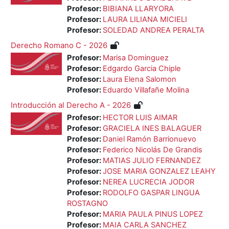
Profesor:
BIBIANA LLARYORA
Profesor:
LAURA LILIANA MICIELI
Profesor:
SOLEDAD ANDREA PERALTA
Derecho Romano C - 2026
Profesor:
Marisa Dominguez
Profesor:
Edgardo Garcia Chiple
Profesor:
Laura Elena Salomon
Profesor:
Eduardo Villafañe Molina
Introducción al Derecho A - 2026
Profesor:
HECTOR LUIS AIMAR
Profesor:
GRACIELA INES BALAGUER
Profesor:
Daniel Ramón Barrionuevo
Profesor:
Federico Nicolás De Grandis
Profesor:
MATIAS JULIO FERNANDEZ
Profesor:
JOSE MARIA GONZALEZ LEAHY
Profesor:
NEREA LUCRECIA JODOR
Profesor:
RODOLFO GASPAR LINGUA
ROSTAGNO
Profesor:
MARIA PAULA PINUS LOPEZ
Profesor:
MAIA CARLA SANCHEZ