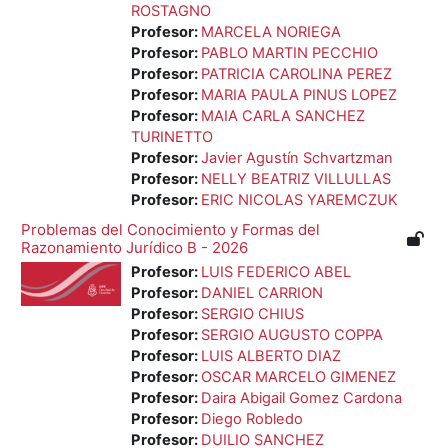
ROSTAGNO
Profesor:
MARCELA NORIEGA
Profesor:
PABLO MARTIN PECCHIO
Profesor:
PATRICIA CAROLINA PEREZ
Profesor:
MARIA PAULA PINUS LOPEZ
Profesor:
MAIA CARLA SANCHEZ
TURINETTO
Profesor:
Javier Agustín Schvartzman
Profesor:
NELLY BEATRIZ VILLULLAS
Profesor:
ERIC NICOLAS YAREMCZUK
Problemas del Conocimiento y Formas del
Razonamiento Jurídico B - 2026
Profesor:
LUIS FEDERICO ABEL
Profesor:
DANIEL CARRION
Profesor:
SERGIO CHIUS
Profesor:
SERGIO AUGUSTO COPPA
Profesor:
LUIS ALBERTO DIAZ
Profesor:
OSCAR MARCELO GIMENEZ
Profesor:
Daira Abigail Gomez Cardona
Profesor:
Diego Robledo
Profesor:
DUILIO SANCHEZ