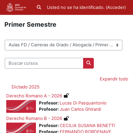
Salta al contenido principal
Usted no se ha identificado. (
Acceder
)
Selector de búsqueda de entrada
Primer Semestre
Categorías
Buscar cursos
Buscar cursos
Expandir todo
Dictado 2025
Derecho Romano A - 2026
Profesor:
Lucas Di Pasquantonio
Profesor:
Juan Carlos Ghirardi
Derecho Romano B - 2026
Profesor:
CECILIA SUSANA BENETTI
Profesor:
FERNANDO BORDENAVE